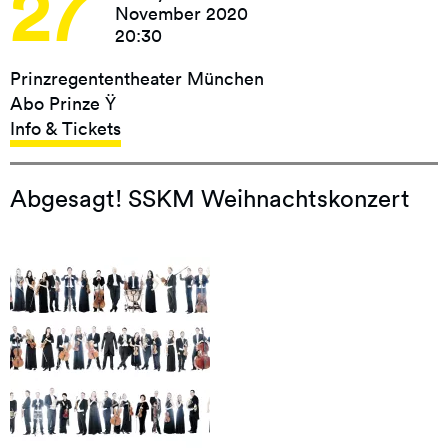
27
November 2020
20:30
Prinzregententheater München
Abo Prinze Ÿ
Info & Tickets
Abgesagt! SSKM Weihnachtskonzert