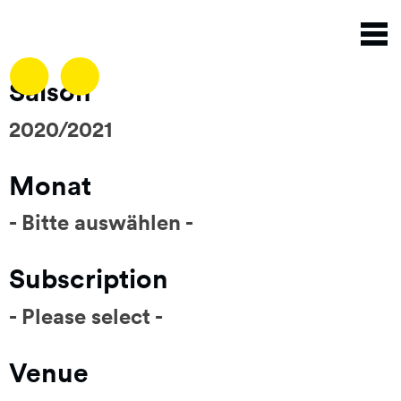
Skip
T
to
n
main
content
Saison
2020/2021
Monat
- Bitte auswählen -
Subscription
- Please select -
Venue