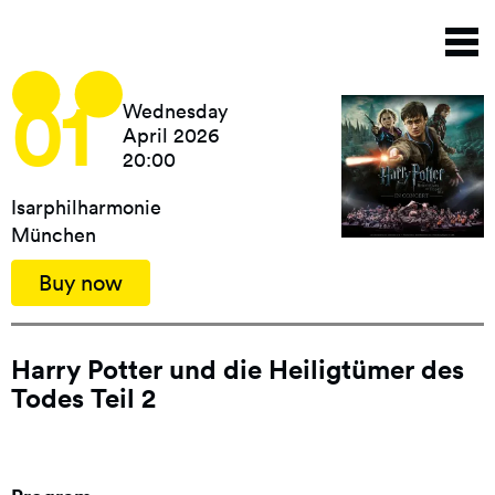
Skip
T
to
n
main
content
01
Wednesday
April 2026
20:00
Isarphilharmonie
München
Buy now
Harry Potter und die Heiligtümer des
Todes Teil 2