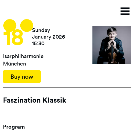
Skip
T
to
n
main
content
18
Sunday
January 2026
15:30
Isarphilharmonie
München
Buy now
Faszination Klassik
Program