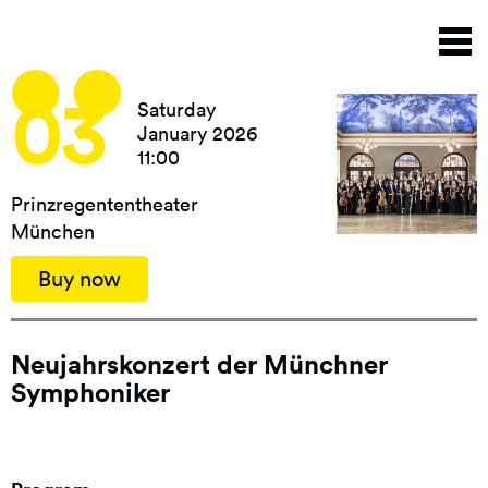
Skip
T
to
n
main
content
03
Saturday
January 2026
11:00
Prinzregententheater
München
Buy now
Neujahrskonzert der Münchner
Symphoniker