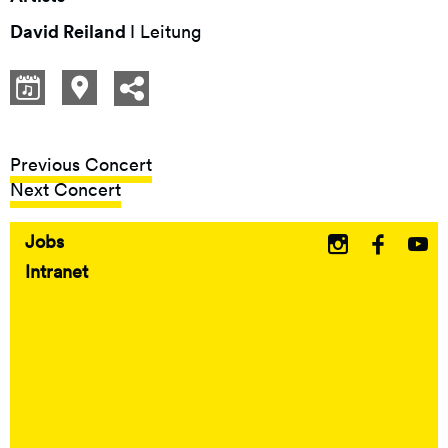
David Reiland
I Leitung
Previous Concert
Next Concert
Jobs
Fußbereich
Intranet
-
EN