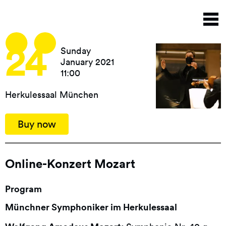
Skip
T
to
n
main
content
24
Sunday
January 2021
11:00
Herkulessaal München
Buy now
Online-Konzert Mozart
Program
Münchner Symphoniker im Herkulessaal