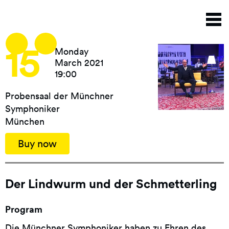
Skip
T
to
n
main
content
15
Monday
March 2021
19:00
Probensaal der Münchner
Symphoniker
München
Buy now
Der Lindwurm und der Schmetterling
Program
Die Münchner Symphoniker haben zu Ehren des