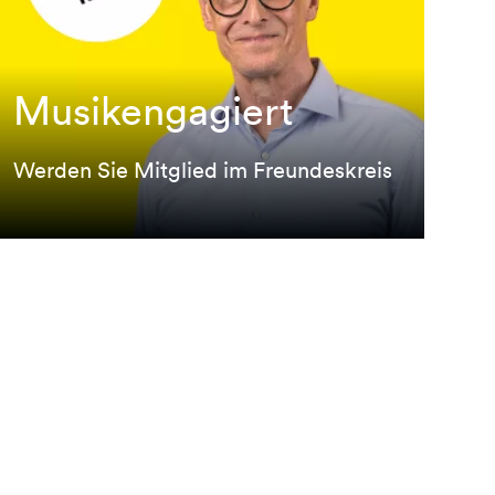
Musikengagiert
Musikengagiert
Werden Sie Mitglied im Freundeskreis
Werden Sie Mitglied im Freundeskreis