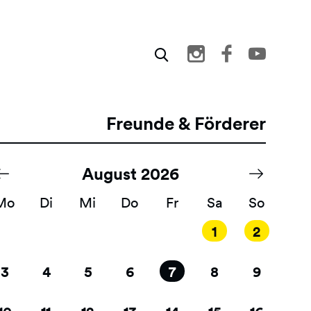
Freunde & Förderer
August 2026
eitennummerierung
Mo
Di
Mi
Do
Fr
Sa
So
1
2
3
4
5
6
7
8
9