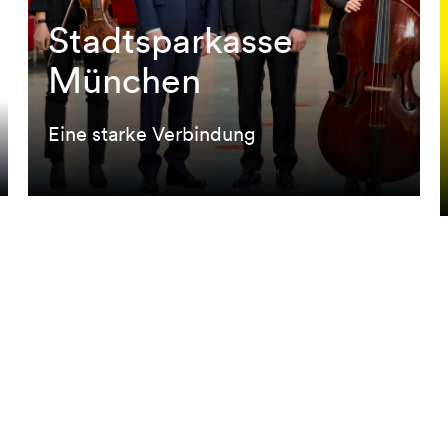
Stadtsparkasse
Stadtsparkasse
München
München
Eine starke Verbindung
Eine starke Verbindung