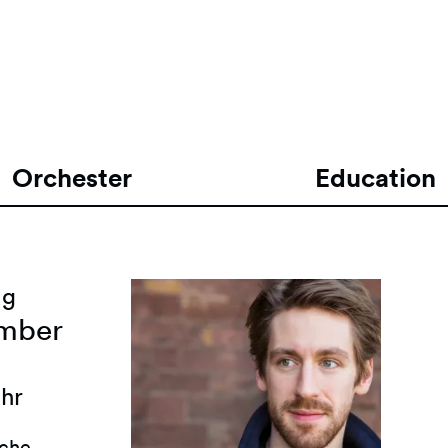
Orchester
Education
ag
mber
Uhr
rche