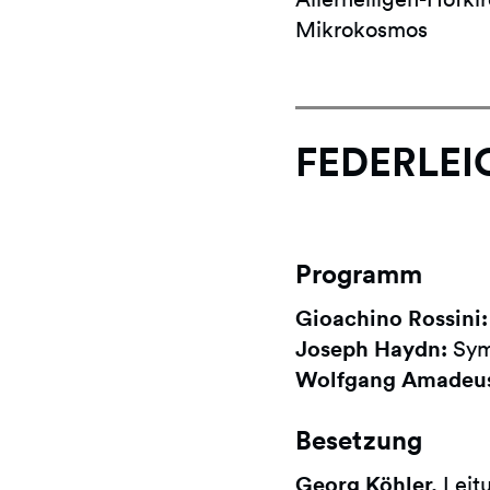
Mikrokosmos
FEDERLEI
Programm
Gioachino Rossini:
Joseph Haydn:
Symp
Wolfgang Amadeus
Besetzung
Georg Köhler,
Leit