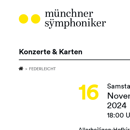
Direkt
zum
Inhalt
Konzerte & Karten
Hauptnavigation
FEDERLEICHT
16
Samst
Nove
2024
18:00 
Allerheiligen-Hofki