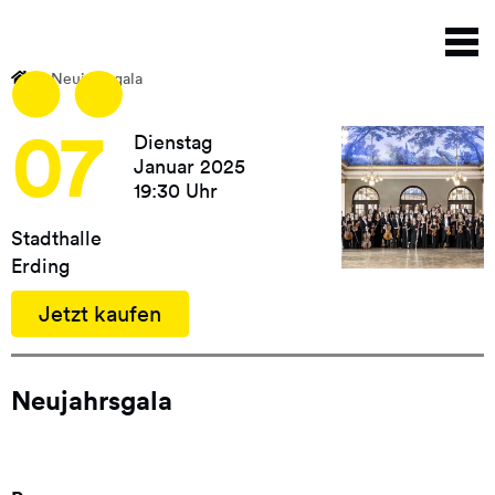
Direkt
N
zum
a
Inhalt
Neujahrsgala
07
Dienstag
Januar 2025
19:30 Uhr
Stadthalle
Erding
Jetzt kaufen
Neujahrsgala