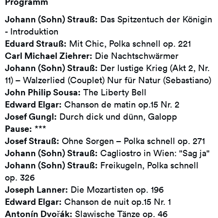
Programm
Johann (Sohn) Strauß:
Das Spitzentuch der Königin
- Introduktion
Eduard Strauß:
Mit Chic, Polka schnell op. 221
Carl Michael Ziehrer:
Die Nachtschwärmer
Johann (Sohn) Strauß:
Der lustige Krieg (Akt 2, Nr.
11) – Walzerlied (Couplet) Nur für Natur (Sebastiano)
John Philip Sousa:
The Liberty Bell
Edward Elgar:
Chanson de matin op.15 Nr. 2
Josef Gungl:
Durch dick und dünn, Galopp
Pause:
***
Josef Strauß:
Ohne Sorgen – Polka schnell op. 271
Johann (Sohn) Strauß:
Cagliostro in Wien: "Sag ja"
Johann (Sohn) Strauß:
Freikugeln, Polka schnell
op. 326
Joseph Lanner:
Die Mozartisten op. 196
Edward Elgar:
Chanson de nuit op.15 Nr. 1
Antonín Dvořák:
Slawische Tänze op. 46