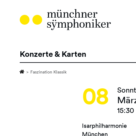
Direkt
zum
Inhalt
Konzerte & Karten
Hauptnavigation
Faszination Klassik
08
Sonn
Mär
15:30
Isarphilharmonie
München