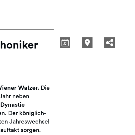
honiker
iener Walzer.
Die
 Jahr neben
-Dynastie
en. Der königlich-
hsten Jahreswechsel
auftakt sorgen.