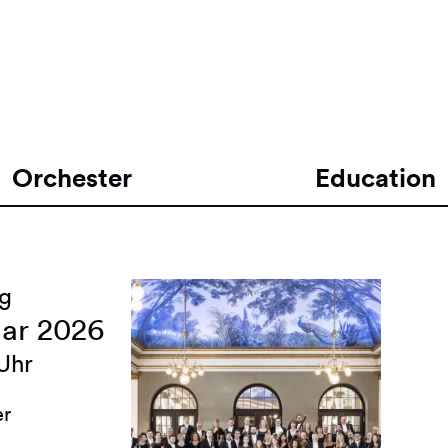
Orchester
Education
ag
ar 2026
 Uhr
er