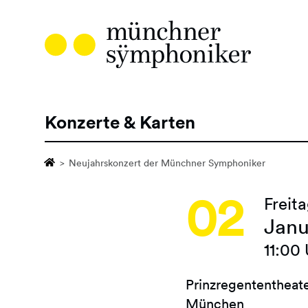
Direkt
zum
Inhalt
Konzerte & Karten
Hauptnavigation
Neujahrskonzert der Münchner Symphoniker
02
Freit
Janu
11:00
Prinzregententheat
München