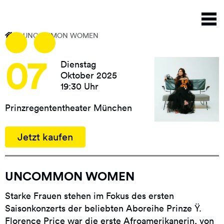
Direkt
N
zum
a
Inhalt
UNCOMMON WOMEN
07
Dienstag
Oktober 2025
19:30 Uhr
Prinzregententheater München
Jetzt kaufen
UNCOMMON WOMEN
Starke Frauen stehen im Fokus des ersten
Saisonkonzerts der beliebten Aboreihe Prinze Ÿ.
Florence Price war die erste Afroamerikanerin, von