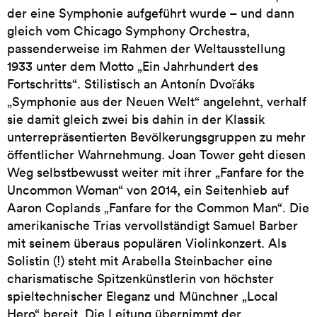
der eine Symphonie aufgeführt wurde – und dann
gleich vom Chicago Symphony Orchestra,
passenderweise im Rahmen der Weltausstellung
1933 unter dem Motto „Ein Jahrhundert des
Fortschritts“. Stilistisch an Antonín Dvořáks
„Symphonie aus der Neuen Welt“ angelehnt, verhalf
sie damit gleich zwei bis dahin in der Klassik
unterrepräsentierten Bevölkerungsgruppen zu mehr
öffentlicher Wahrnehmung. Joan Tower geht diesen
Weg selbstbewusst weiter mit ihrer „Fanfare for the
Uncommon Woman“ von 2014, ein Seitenhieb auf
Aaron Coplands „Fanfare for the Common Man“. Die
amerikanische Trias vervollständigt Samuel Barber
mit seinem überaus populären Violinkonzert. Als
Solistin (!) steht mit Arabella Steinbacher eine
charismatische Spitzenkünstlerin von höchster
spieltechnischer Eleganz und Münchner „Local
Hero“ bereit. Die Leitung übernimmt der