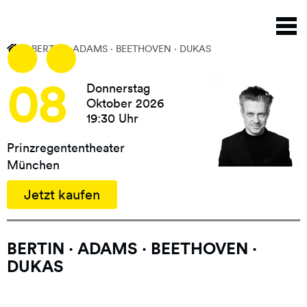
Direkt
N
zum
a
Inhalt
BERTIN · ADAMS · BEETHOVEN · DUKAS
08
Donnerstag
Oktober 2026
19:30 Uhr
Prinzregententheater
München
Jetzt kaufen
BERTIN · ADAMS · BEETHOVEN ·
DUKAS