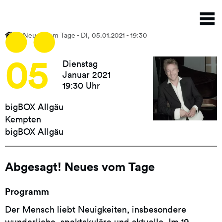
Direkt
N
zum
a
Inhalt
Neues vom Tage - Di, 05.01.2021 - 19:30
05
Dienstag
Januar 2021
19:30 Uhr
bigBOX Allgäu
Kempten
bigBOX Allgäu
Abgesagt! Neues vom Tage
Programm
Der Mensch liebt Neuigkeiten, insbesondere
wunderliche, spektakuläre und aktuelle. Im 19.