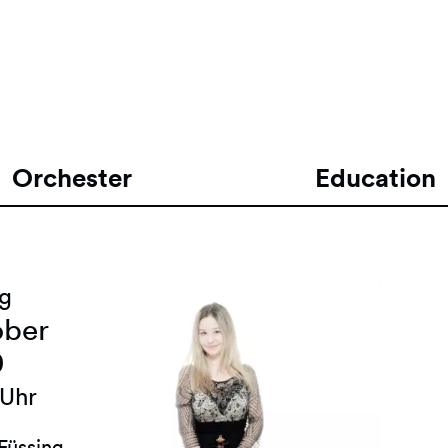
Orchester
Education
ag
ober
0
 Uhr
Füssing