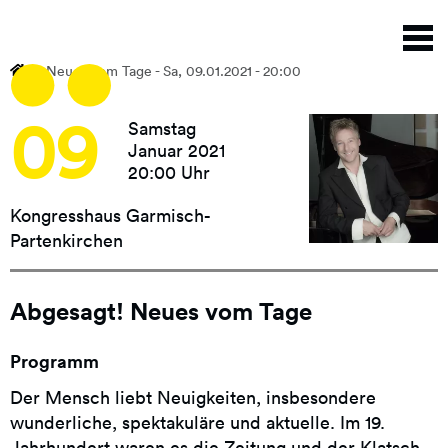
Direkt
N
zum
a
Inhalt
Neues vom Tage - Sa, 09.01.2021 - 20:00
09
Samstag
Januar 2021
20:00 Uhr
Kongresshaus Garmisch-
Partenkirchen
Abgesagt! Neues vom Tage
Programm
Der Mensch liebt Neuigkeiten, insbesondere
wunderliche, spektakuläre und aktuelle. Im 19.
Jahrhundert waren es die Zeitung und der Klatsch,