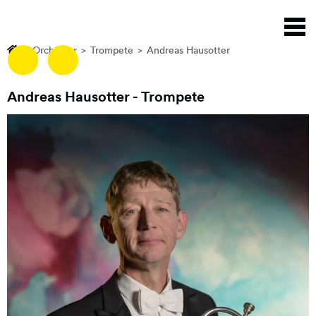
Direkt
N
zum
a
Inhalt
Orchester
Trompete
Andreas Hausotter
Andreas Hausotter
- Trompete