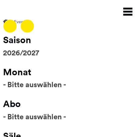
Direkt
N
zum
a
Inhalt
Events
Saison
2026/2027
Monat
- Bitte auswählen -
Abo
- Bitte auswählen -
Säle